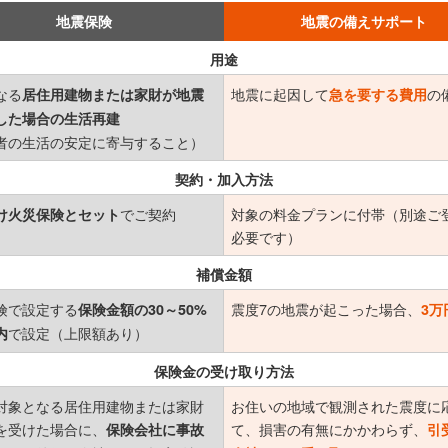
地震保険
地震の備えサポート
用途
なる
地震に起因して
の
居住用建物または家財が地震
急を要する費用
した場合の生活再建
者の生活の安定に寄与すること）
契約・加入方法
でご契約
対象の料金プランに付帯（別途ご
け火災保険とセット
必要です）
補償金額
険で設定する
震度7の地震が起こった場合、
保険金額の30～50%
3万
で設定（上限額あり）
内
保険金の受け取り方法
対象となる居住用建物または家財
お住いの地域で観測された震度に
を受けた場合に、
て、損害の有無にかかわらず、
保険会社に事故
引