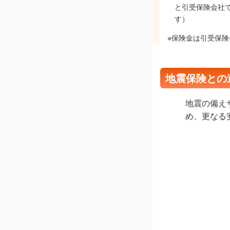
と引受保険会社
す）
※保険金は引受保
地震保険との
地震の備え
め、更なる