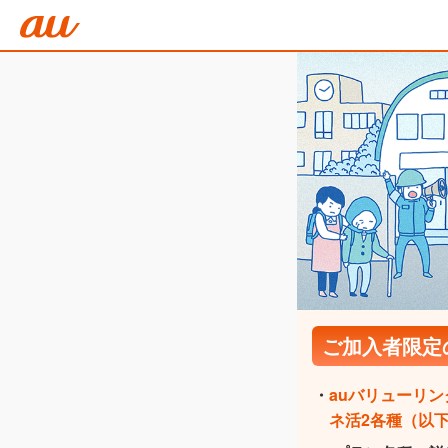
ご加入者限定
・
auバリューリ
ネ活2各種（以