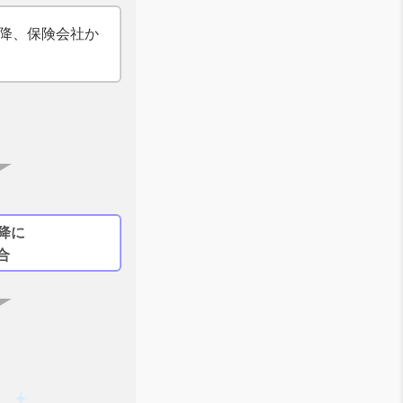
以降、保険会社か
り
降に
合