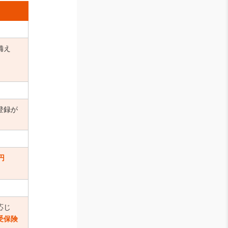
備え
登録が
円
応じ
受保険