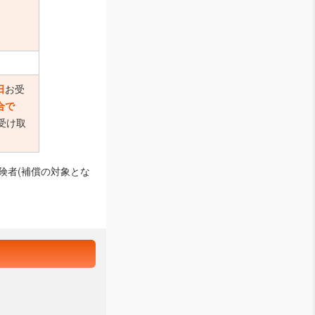
お受
日
合で
受け取
険者(補償の対象とな