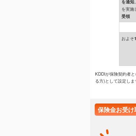
を通知
を実施
受領
およそ
KDDIが保険契約者
る方)として設定しま
保険金お受け