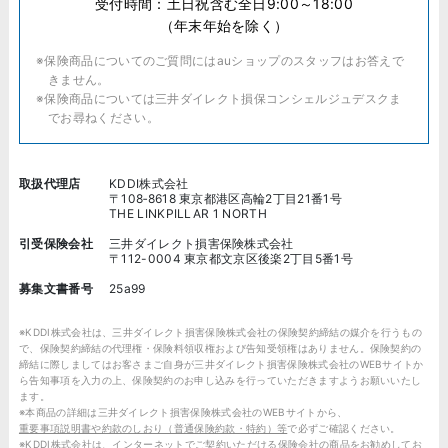
受付時間：土日祝含む全日9:00～18:00
（年末年始を除く）
※保険商品についてのご質問にはauショップのスタッフはお答えで
きません。
※保険商品については三井ダイレクト損保コンシェルジュデスクま
でお尋ねください。
取扱代理店
KDDI株式会社
〒108‐8618 東京都港区高輪2丁目21番1号
THE LINKPILLAR 1 NORTH
引受保険会社
三井ダイレクト損害保険株式会社
〒112-0004 東京都文京区後楽2丁目5番1号
募集文書番号
25a99
※KDDI株式会社は、三井ダイレクト損害保険株式会社の保険契約締結の媒介を行うもの
で、保険契約締結の代理権・保険料領収権および告知受領権はありません。保険契約の
締結に際しましてはお客さまご自身が三井ダイレクト損害保険株式会社のWEBサイトか
ら告知事項を入力の上、保険契約のお申し込みを行っていただきますようお願いいたし
ます。
※本商品の詳細は三井ダイレクト損害保険株式会社のWEBサイトから、
重要事項説明書や約款のしおり（普通保険約款・特約）等
で必ずご確認ください。
※KDDI株式会社は、インターネットでご契約いただける保険会社の商品をお勧めしてお