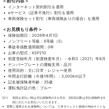
＜割引内容＞
インターネット契約割引を適用
eサービス（証券不発行）割引を適用
車両保険セット割引（車両保険ありの場合）を適用
＜お見積もり条件＞
保険始期日：2026年4月1日
ノンフリート等級：6等級（S）
事故有係数適用期間：0年
お車の型式：KSP210
初度登録年月（初度検査年月）：令和3（2021）年8月
ナンバープレートの運輸支局：品川
使用目的：主に日常・レジャー使用
年間走行距離（今後1年間）：3,000km以下
記名被保険者年齢：35歳
運転免許証の色：ブルー
初回お支払い時は月払保険料の3カ月分、2回目以降は月払保険料を9
回にわたりお支払いいただきます。
実際に適用される保険料については、三井ダイレクト損保のWebサイトな