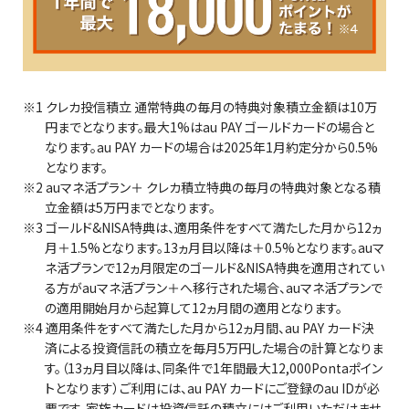
※1 クレカ投信積立 通常特典の毎月の特典対象積立金額は10万
円までとなります。最大1%はau PAY ゴールドカードの場合と
なります。au PAY カードの場合は2025年1月約定分から0.5%
となります。
※2 auマネ活プラン＋ クレカ積立特典の毎月の特典対象となる積
立金額は5万円までとなります。
※3 ゴールド&NISA特典は、適用条件をすべて満たした月から12ヵ
月＋1.5%となります。13ヵ月目以降は＋0.5%となります。auマ
ネ活プランで12ヵ月限定のゴールド&NISA特典を適用されてい
る方がauマネ活プラン＋へ移行された場合、auマネ活プランで
の適用開始月から起算して12ヵ月間の適用となります。
※4 適用条件をすべて満たした月から12ヵ月間、au PAY カード決
済による投資信託の積立を毎月5万円した場合の計算となりま
す。（13ヵ月目以降は、同条件で1年間最大12,000Pontaポイン
トとなります）ご利用には、au PAY カードにご登録のau IDが必
要です。家族カードは投資信託の積立にはご利用いただけませ