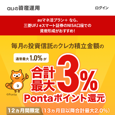
ログイン
auマネ活プラン＋ なら、
三菱UFJ eスマート証券のNISA口座での
資産形成がおすすめ！