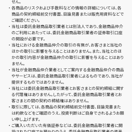
せん。
・
各商品のリスクおよび手数料などの情報の詳細については、各
商品の契約締結前交付書面、目論見書または販売用資料などで
ご確認ください。
・
当社は委託金融商品取引業者とは別法人であり、金融商品仲介
のご利用にあたっては、委託金融商品取引業者の証券取引口座
の開設が必要です。
・
当社における金融商品仲介の取引の有無が、お客さまと当社の
ほかの取引に影響を与えることはありません。また、当社とのほ
かの取引内容が金融商品仲介の取引に影響を与えることはあり
ません。
・
当社が金融商品仲介業者としてご案内する金融商品仲介の商品
やサービスは、委託金融商品取引業者によるものであり、当社が
提供するものではありません。
・
当社には委託金融商品取引業者とお客さまとの契約締結に関す
る代理権はありません。したがって、委託金融商品取引業者とお
客さまとの間の契約の締結権はありません。
・
取引に際しては、各商品の契約締結前交付書面、目論見書また
は約款などをご確認のうえ、投資判断はご自身でされるようお願
い申し上げます。
・
ご購入いただいた有価証券などは、委託金融商品取引業者に開
設された口座でお預かりのうえ、委託金融商品取引業者の資産